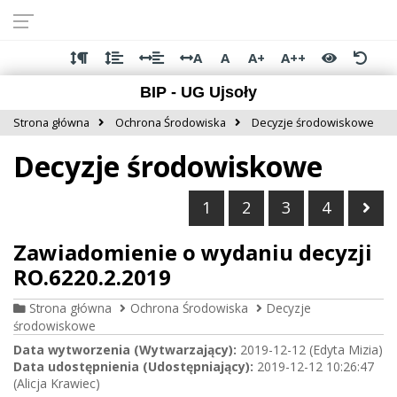
Przejdź do
Przejdź
Przejdź
Przejdź
deklaracji
do
do
do
dostępności
głównej
menu
stopki
A
A
A+
A++
treści
BIP - UG Ujsoły
Strona główna
Ochrona Środowiska
Decyzje środowiskowe
Decyzje środowiskowe
Nas
1
2
3
4
Zawiadomienie o wydaniu decyzji
RO.6220.2.2019
Strona główna
Ochrona Środowiska
Decyzje
środowiskowe
Data wytworzenia (Wytwarzający):
2019-12-12 (Edyta Mizia)
Data udostępnienia (Udostępniający):
2019-12-12 10:26:47
(Alicja Krawiec)