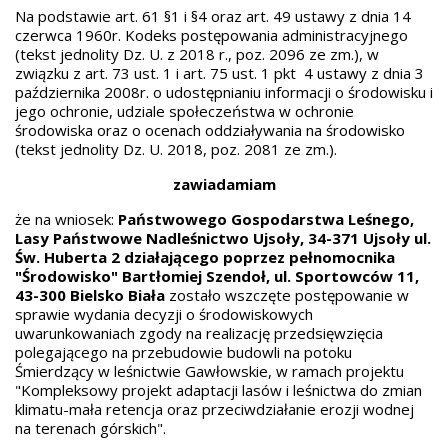
Na podstawie art. 61 §1 i §4 oraz art. 49 ustawy z dnia 14
czerwca 1960r. Kodeks postępowania administracyjnego
(tekst jednolity Dz. U. z 2018 r., poz. 2096 ze zm.), w
związku z art. 73 ust. 1 i art. 75 ust. 1 pkt 4 ustawy z dnia 3
października 2008r. o udostępnianiu informacji o środowisku i
jego ochronie, udziale społeczeństwa w ochronie
środowiska oraz o ocenach oddziaływania na środowisko
(tekst jednolity Dz. U. 2018, poz. 2081 ze zm.).
zawiadamiam
że na wniosek:
Państwowego Gospodarstwa Leśnego,
Lasy Państwowe Nadleśnictwo Ujsoły, 34-371 Ujsoły ul.
Św. Huberta 2 działającego poprzez pełnomocnika
"Środowisko" Bartłomiej Szendoł, ul. Sportowców 11,
43-300 Bielsko Biała
zostało wszczęte postępowanie w
sprawie wydania decyzji o środowiskowych
uwarunkowaniach zgody na realizację przedsięwzięcia
polegającego na przebudowie budowli na potoku
Śmierdzący w leśnictwie Gawłowskie, w ramach projektu
"Kompleksowy projekt adaptacji lasów i leśnictwa do zmian
klimatu-mała retencja oraz przeciwdziałanie erozji wodnej
na terenach górskich".