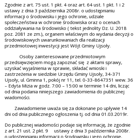
Zgodnie z art. 75 ust. 1 pkt. 4 oraz art. 64 ust. 1 pkt. 1 i 2
ustawy z dnia 3 października 2008r. o udostępnianiu
informacji o środowisku i jego ochronie, udziale
społeczeństwa w ochronie środowiska oraz o ocenach
oddziaływania na środowisko ( tekst jednolity Dz. U. 2018
poz. 2081 ze zm.), organem właściwym do wydania decyzji o
środowiskowych uwarunkowaniach dla realizacji
przedmiotowej inwestycji jest Wójt Gminy Ujsoły.
Osoby zainteresowane przedmiotowym
przedsięwzięciem mogą zapoznać się z aktami sprawy,
uzyskać wyjaśnienia w sprawie, składać wnioski i
zastrzeżenia w siedzibie Urzędu Gminy Ujsoły, 34-371
Ujsoły, ul. Gminna 1, pokój nr 11, tel. 0-33-8647351 wew. 36
– Edyta Mizia w godz. 7:00 – 15:00 w terminie 14 dni, licząc
od dnia podania niniejszego zawiadomienia do publicznej
wiadomości.
Zawiadomienie uważa się za dokonane po upływie 14
dni od dnia publicznego ogłoszenia tj. od dnia 01.03.2019r.
Do publicznej wiadomości podaje się informację, że zgodnie
z art. 21 ust. 2 pkt. 9 ustawy z dnia 3 października 2008r.
o udostępnianiu informacji o środowisku i jego ochronie,