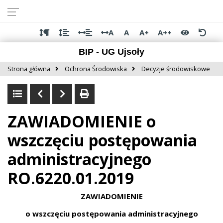
Przejdź do
Przejdź
Przejdź
Przejdź
deklaracji
do
do
do
dostępności
głównej
menu
stopki
A
A
A+
A++
treści
BIP - UG Ujsoły
Strona główna
Ochrona Środowiska
Decyzje środowiskowe
ZAWIADOMIENIE o
wszczęciu postępowania
administracyjnego
RO.6220.01.2019
ZAWIADOMIENIE
o wszczęciu postępowania administracyjnego