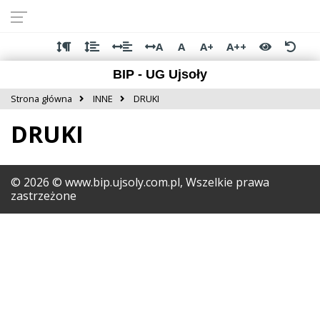
Przejdź do
Przejdź
Przejdź
Przejdź
deklaracji
do
do
do
dostępności
głównej
menu
stopki
A
A
A+
A++
treści
BIP - UG Ujsoły
Strona główna
INNE
DRUKI
DRUKI
©
2026
© www.bip.ujsoly.com.pl, Wszelkie prawa
zastrzeżone