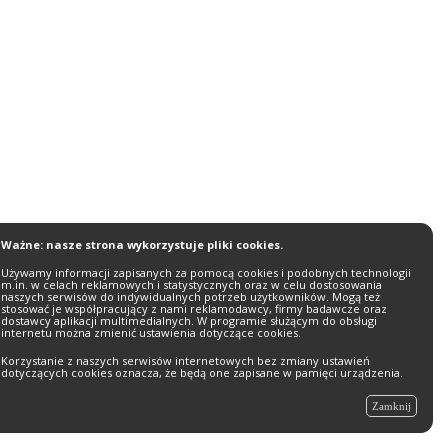
Ważne: nasze strona wykorzystuje pliki cookies.
Używamy informacji zapisanych za pomocą cookies i podobnych technologii
m.in. w celach reklamowych i statystycznych oraz w celu dostosowania
naszych serwisów do indywidualnych potrzeb użytkowników. Mogą też
stosować je współpracujący z nami reklamodawcy, firmy badawcze oraz
dostawcy aplikacji multimedialnych. W programie służącym do obsługi
internetu można zmienić ustawienia dotyczące cookies.
Korzystanie z naszych serwisów internetowych bez zmiany ustawień
dotyczących cookies oznacza, że będą one zapisane w pamięci urządzenia.
Zamknij