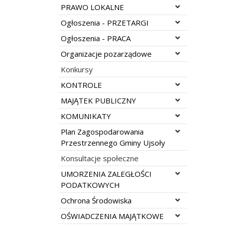
Rozwiń menu
PRAWO LOKALNE
Rozwiń menu
Ogłoszenia - PRZETARGI
Rozwiń menu
Ogłoszenia - PRACA
Rozwiń menu
Organizacje pozarządowe
Konkursy
Rozwiń menu
KONTROLE
Rozwiń menu
MAJĄTEK PUBLICZNY
Rozwiń menu
KOMUNIKATY
Rozwiń menu
Plan Zagospodarowania
Przestrzennego Gminy Ujsoły
Konsultacje społeczne
Rozwiń menu
UMORZENIA ZALEGŁOŚCI
PODATKOWYCH
Rozwiń menu
Ochrona Środowiska
Rozwiń menu
OŚWIADCZENIA MAJĄTKOWE