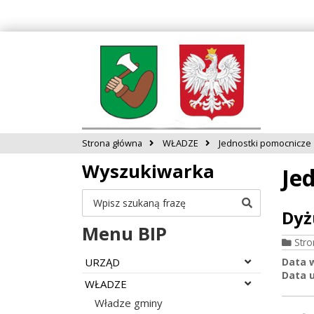
Strona główna
WŁADZE
Jednostki pomocnicze
Wyszukiwarka
Je
Szukaj
Dyż
Menu BIP
Str
Rozwiń menu
URZĄD
Data 
Data u
Rozwiń menu
WŁADZE
Władze gminy