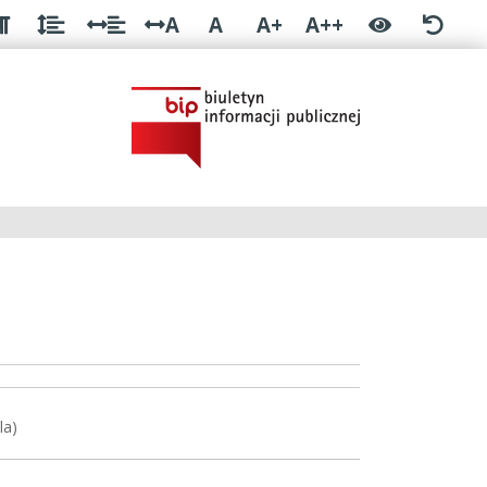
A
A
A+
A++
la)