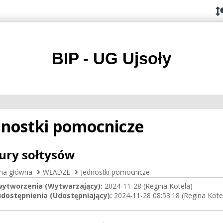
Przejdź do
Przejdź
Przejdź
Przejdź
deklaracji
do
do
do
dostępności
głównej
menu
stopki
treści
BIP - UG Ujsoły
dnostki pomocnicze
ury sołtysów
ona główna
WŁADZE
Jednostki pomocnicze
wytworzenia (Wytwarzający):
2024-11-28 (Regina Kotela)
dostępnienia (Udostępniający):
2024-11-28 08:53:18 (Regina Kote