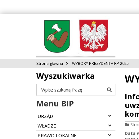
Strona główna
WYBORY PREZYDENTA RP 2025
Wyszukiwarka
WY
Szukaj
Inf
Menu BIP
uwz
kom
Rozwiń menu
URZĄD
Str
Rozwiń menu
WŁADZE
Data 
Rozwiń menu
PRAWO LOKALNE