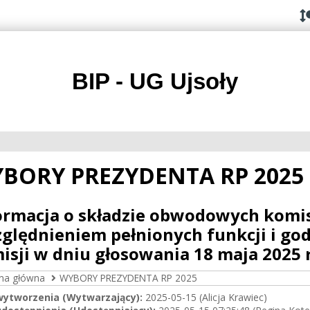
Przejdź do
Przejdź
Przejdź
Przejdź
deklaracji
do
do
do
dostępności
głównej
menu
stopki
treści
BIP - UG Ujsoły
BORY PREZYDENTA RP 2025
ormacja o składzie obwodowych komis
ględnieniem pełnionych funkcji i god
isji w dniu głosowania 18 maja 2025 r
ona główna
WYBORY PREZYDENTA RP 2025
wytworzenia (Wytwarzający):
2025-05-15 (Alicja Krawiec)