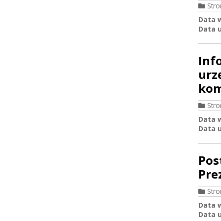
Str
Data 
Data u
Inf
urz
kom
Str
Data 
Data u
Pos
Pre
Str
Data 
Data u