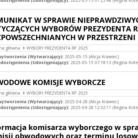
dostępnienia (Udostępniający):
2025-05-15 07:25:48 (Regina Kote
UNIKAT W SPRAWIE NIEPRAWDZIWYC
YCZĄCYCH WYBORÓW PREZYDENTA RZE
POWSZECHNIANYCH W PRZESTRZENI 
ona główna
WYBORY PREZYDENTA RP 2025
wytworzenia (Wytwarzający):
2025-05-15 (Alicja Krawiec)
dostępnienia (Udostępniający):
2025-05-15 07:18:13 (Regina Kote
WODOWE KOMISJE WYBORCZE
ona główna
WYBORY PREZYDENTA RP 2025
wytworzenia (Wytwarzający):
2025-04-28 (Alicja Krawiec)
dostępnienia (Udostępniający):
2025-04-28 12:32:11 (Regina Kote
ormacja komisarza wyborczego w spr
isji obwodowych oraz terminu losow