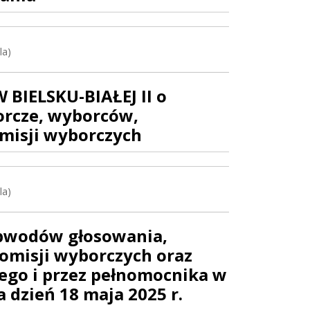
la)
IELSKU-BIAŁEJ II o
orcze, wyborców,
isji wyborczych
la)
obwodów głosowania,
misji wyborczych oraz
ego i przez pełnomocnika w
dzień 18 maja 2025 r.