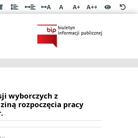
A
A
A+
A++
ji wyborczych z
ziną rozpoczęcia pracy
.