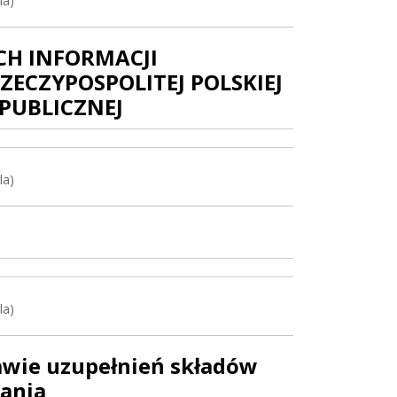
la)
H INFORMACJI
CZYPOSPOLITEJ POLSKIEJ
PUBLICZNEJ
la)
la)
awie uzupełnień składów
ania