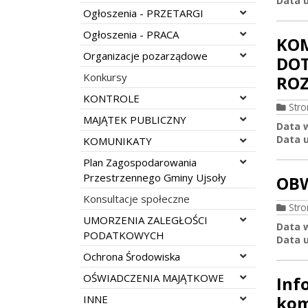
Data u
Rozwiń menu
Ogłoszenia - PRZETARGI
Rozwiń menu
Ogłoszenia - PRACA
KOM
Rozwiń menu
Organizacje pozarządowe
DOT
Konkursy
ROZ
Rozwiń menu
KONTROLE
Str
Rozwiń menu
MAJĄTEK PUBLICZNY
Data 
Data u
Rozwiń menu
KOMUNIKATY
Rozwiń menu
Plan Zagospodarowania
Przestrzennego Gminy Ujsoły
OB
Konsultacje społeczne
Str
Rozwiń menu
UMORZENIA ZALEGŁOŚCI
Data 
PODATKOWYCH
Data u
Rozwiń menu
Ochrona Środowiska
Rozwiń menu
OŚWIADCZENIA MAJĄTKOWE
Inf
Rozwiń menu
kom
INNE