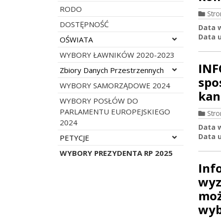
RODO
Str
DOSTĘPNOŚĆ
Data 
Data u
Rozwiń menu
OŚWIATA
WYBORY ŁAWNIKÓW 2020-2023
INF
Rozwiń menu
Zbiory Danych Przestrzennych
spo
WYBORY SAMORZĄDOWE 2024
kan
WYBORY POSŁÓW DO
PARLAMENTU EUROPEJSKIEGO
Str
2024
Data 
Data u
Rozwiń menu
PETYCJE
WYBORY PREZYDENTA RP 2025
Inf
wyz
moż
wyb