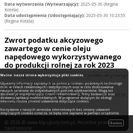
Data wytworzenia (Wytwarzający):
2025-05-30 (Regina
Kotela)
Data udostępnienia (Udostępniający):
2025-05-30 10:23:55
(Regina Kotela)
Zwrot podatku akcyzowego
zawartego w cenie oleju
napędowego wykorzystywanego
do produkcji rolnej za rok 2023
Strona główna
KOMUNIKATY
Zwrot podatku akcyzowego
Ważne: nasze strona wykorzystuje pliki cookies.
Data wytworzenia (Wytwarzający):
2024-05-08 (Regina
Używamy informacji zapisanych za pomocą cookies i podobnych technologii
m.in. w celach reklamowych i statystycznych oraz w celu dostosowania
Kotela)
naszych serwisów do indywidualnych potrzeb użytkowników. Mogą też
stosować je współpracujący z nami reklamodawcy, firmy badawcze oraz
Data udostępnienia (Udostępniający):
2024-05-08 11:37:18
dostawcy aplikacji multimedialnych. W programie służącym do obsługi
(Regina Kotela)
internetu można zmienić ustawienia dotyczące cookies.
Korzystanie z naszych serwisów internetowych bez zmiany ustawień
dotyczących cookies oznacza, że będą one zapisane w pamięci urządzenia.
©
2026
© www.bip.ujsoly.com.pl, Wszelkie prawa
Zamknij
zastrzeżone