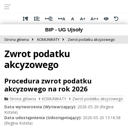
Przejdź do
Przejdź
Przejdź
Przejdź
deklaracji
do
do
do
dostępności
głównej
menu
stopki
A
A
A+
A++
treści
BIP - UG Ujsoły
Strona główna
KOMUNIKATY
Zwrot podatku akcyzowego
Zwrot podatku
akcyzowego
Procedura zwrot podatku
akcyzowego na rok 2026
Strona główna
KOMUNIKATY
Zwrot podatku akcyzowego
Data wytworzenia (Wytwarzający):
2026-05-20 (Regina
Kotela)
Data udostępnienia (Udostępniający):
2026-05-20 13:16:58
(Regina Kotela)