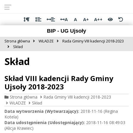
Przejdź do
Przejdź
Przejdź
Przejdź
deklaracji
do
do
do
dostępności
głównej
menu
stopki
A
A
A+
A++
treści
BIP - UG Ujsoły
Strona główna
WŁADZE
Rada Gminy VIII kadencji 2018-2023
Skład
Skład
Skład VIII kadencji Rady Gminy
Ujsoły 2018-2023
Strona główna
Rada Gminy VIII kadencji 2018-2023
WŁADZE
Skład
Data wytworzenia (Wytwarzający):
2018-11-16 (Regina
Kotela)
Data udostępnienia (Udostępniający):
2018-11-16 08:49:03
(Alicja Krawiec)