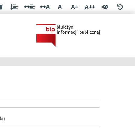
A
A
A+
A++
la)