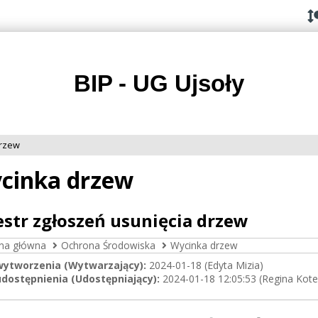
Przejdź do
Przejdź
Przejdź
Przejdź
deklaracji
do
do
do
dostępności
głównej
menu
stopki
treści
BIP - UG Ujsoły
drzew
cinka drzew
estr zgłoszeń usunięcia drzew
ona główna
Ochrona Środowiska
Wycinka drzew
wytworzenia (Wytwarzający):
2024-01-18 (Edyta Mizia)
dostępnienia (Udostępniający):
2024-01-18 12:05:53 (Regina Kote