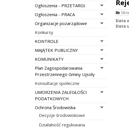
Rej
Rozwiń menu
Ogłoszenia - PRZETARGI
Str
Rozwiń menu
Ogłoszenia - PRACA
Data 
Rozwiń menu
Organizacje pozarządowe
Data u
Konkursy
Rozwiń menu
KONTROLE
Rozwiń menu
MAJĄTEK PUBLICZNY
Rozwiń menu
KOMUNIKATY
Rozwiń menu
Plan Zagospodarowania
Przestrzennego Gminy Ujsoły
Konsultacje społeczne
Rozwiń menu
UMORZENIA ZALEGŁOŚCI
PODATKOWYCH
Rozwiń menu
Ochrona Środowiska
Decyzje środowiskowe
Działalność regulowana