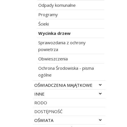
Odpady komunalne
Programy
Ścieki
Wycinka drzew
Sprawozdania z ochrony
powietrza
Obwieszczenia
Ochrona Środowiska - pisma
ogólne
Rozwiń menu
OŚWIADCZENIA MAJĄTKOWE
Rozwiń menu
INNE
RODO
DOSTĘPNOŚĆ
Rozwiń menu
OŚWIATA