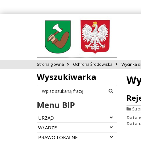
Strona główna
Ochrona Środowiska
Wycinka 
Wyszukiwarka
Wy
Szukaj
Rej
Menu BIP
Str
Rozwiń menu
URZĄD
Data 
Data u
Rozwiń menu
WŁADZE
Rozwiń menu
PRAWO LOKALNE