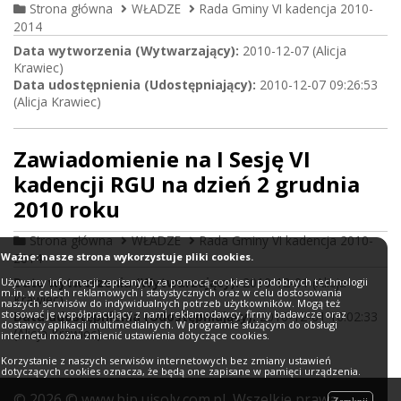
Strona główna
WŁADZE
Rada Gminy VI kadencja 2010-
2014
Data wytworzenia (Wytwarzający):
2010-12-07 (Alicja
Krawiec)
Data udostępnienia (Udostępniający):
2010-12-07 09:26:53
(Alicja Krawiec)
Zawiadomienie na I Sesję VI
kadencji RGU na dzień 2 grudnia
2010 roku
Strona główna
WŁADZE
Rada Gminy VI kadencja 2010-
Ważne: nasze strona wykorzystuje pliki cookies.
2014
Data wytworzenia (Wytwarzający):
2010-12-01 (Alicja
Używamy informacji zapisanych za pomocą cookies i podobnych technologii
m.in. w celach reklamowych i statystycznych oraz w celu dostosowania
Krawiec)
naszych serwisów do indywidualnych potrzeb użytkowników. Mogą też
stosować je współpracujący z nami reklamodawcy, firmy badawcze oraz
Data udostępnienia (Udostępniający):
2010-12-01 10:02:33
dostawcy aplikacji multimedialnych. W programie służącym do obsługi
(Alicja Krawiec)
internetu można zmienić ustawienia dotyczące cookies.
Korzystanie z naszych serwisów internetowych bez zmiany ustawień
dotyczących cookies oznacza, że będą one zapisane w pamięci urządzenia.
©
2026
© www.bip.ujsoly.com.pl, Wszelkie prawa