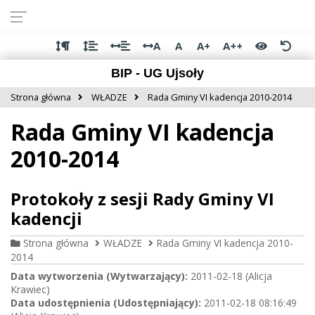
Przejdź do
Przejdź
Przejdź
Przejdź
deklaracji
do
do
do
dostępności
głównej
menu
stopki
A
A
A+
A++
treści
BIP - UG Ujsoły
Strona główna
WŁADZE
Rada Gminy VI kadencja 2010-2014
Rada Gminy VI kadencja
2010-2014
Protokoły z sesji Rady Gminy VI
kadencji
Strona główna
WŁADZE
Rada Gminy VI kadencja 2010-
2014
Data wytworzenia (Wytwarzający):
2011-02-18 (Alicja
Krawiec)
Data udostępnienia (Udostępniający):
2011-02-18 08:16:49