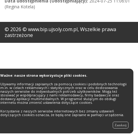
Data udostępnienia (Udostępniający):
2024-07-25 11:06:01
(Regina Kotela)
©
2026
© www.bip.ujsoly.com.pl, Wszelkie prawa
zastrzeżone
Ważne: nasze strona wykorzystuje pliki cookies.
Używamy informacji zapisanych za pomocą cookies i podobnych technologii
m.in. w celach reklamowych i statystycznych oraz w celu dostosowania
naszych serwisów do indywidualnych potrzeb użytkowników. Mogą też
stosować je współpracujący z nami reklamodawcy, firmy badawcze oraz
dostawcy aplikacji multimedialnych. W programie służącym do obsługi
internetu można zmienić ustawienia dotyczące cookies.
Korzystanie z naszych serwisów internetowych bez zmiany ustawień
dotyczących cookies oznacza, że będą one zapisane w pamięci urządzenia.
Zamknij