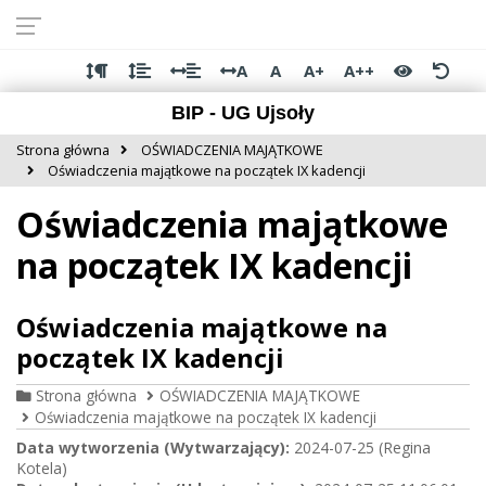
Przejdź do
Przejdź
Przejdź
Przejdź
deklaracji
do
do
do
dostępności
głównej
menu
stopki
A
A
A+
A++
treści
BIP - UG Ujsoły
Strona główna
OŚWIADCZENIA MAJĄTKOWE
Oświadczenia majątkowe na początek IX kadencji
Oświadczenia majątkowe
na początek IX kadencji
Oświadczenia majątkowe na
początek IX kadencji
Strona główna
OŚWIADCZENIA MAJĄTKOWE
Oświadczenia majątkowe na początek IX kadencji
Data wytworzenia (Wytwarzający):
2024-07-25 (Regina
Kotela)