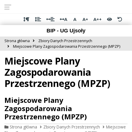
Przejdź do
Przejdź
Przejdź
Przejdź
deklaracji
do
do
do
dostępności
głównej
menu
stopki
A
A
A+
A++
treści
BIP - UG Ujsoły
Strona główna
Zbiory Danych Przestrzennych
Miejscowe Plany Zagospodarowania Przestrzennego (MPZP)
Miejscowe Plany
Zagospodarowania
Przestrzennego (MPZP)
Miejscowe Plany
Zagospodarowania
Przestrzennego (MPZP)
Strona główna
Zbiory Danych Przestrzennych
Miejscowe