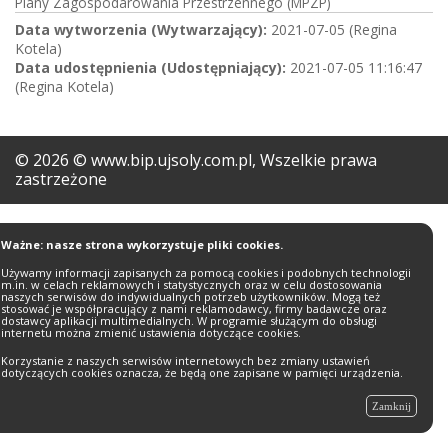
Plany Zagospodarowania Przestrzennego (MPZP)
Data wytworzenia (Wytwarzający):
2021-07-05 (Regina
Kotela)
Data udostępnienia (Udostępniający):
2021-07-05 11:16:47
(Regina Kotela)
©
2026
© www.bip.ujsoly.com.pl, Wszelkie prawa
zastrzeżone
Ważne: nasze strona wykorzystuje pliki cookies.
Używamy informacji zapisanych za pomocą cookies i podobnych technologii
m.in. w celach reklamowych i statystycznych oraz w celu dostosowania
naszych serwisów do indywidualnych potrzeb użytkowników. Mogą też
stosować je współpracujący z nami reklamodawcy, firmy badawcze oraz
dostawcy aplikacji multimedialnych. W programie służącym do obsługi
internetu można zmienić ustawienia dotyczące cookies.
Korzystanie z naszych serwisów internetowych bez zmiany ustawień
dotyczących cookies oznacza, że będą one zapisane w pamięci urządzenia.
Zamknij