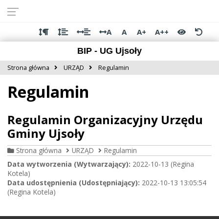
Przejdź do
Przejdź
Przejdź
Przejdź
deklaracji
do
do
do
dostępności
głównej
menu
stopki
A
A
A+
A++
treści
BIP - UG Ujsoły
Strona główna
URZĄD
Regulamin
Regulamin
Regulamin Organizacyjny Urzędu
Gminy Ujsoły
Strona główna
URZĄD
Regulamin
Data wytworzenia (Wytwarzający):
2022-10-13 (Regina
Kotela)
Data udostępnienia (Udostępniający):
2022-10-13 13:05:54
(Regina Kotela)