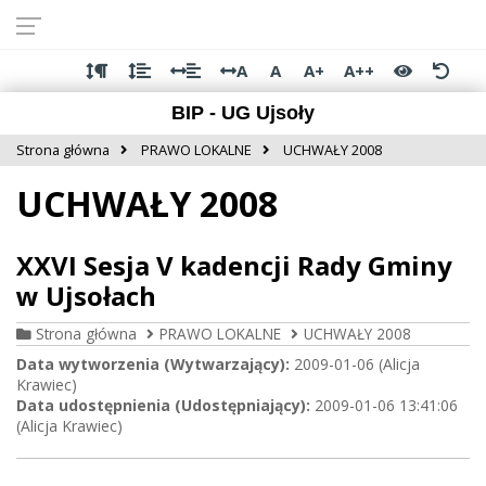
Przejdź do
Przejdź
Przejdź
Przejdź
deklaracji
do
do
do
dostępności
głównej
menu
stopki
A
A
A+
A++
treści
BIP - UG Ujsoły
Strona główna
PRAWO LOKALNE
UCHWAŁY 2008
UCHWAŁY 2008
XXVI Sesja V kadencji Rady Gminy
w Ujsołach
Strona główna
PRAWO LOKALNE
UCHWAŁY 2008
Data wytworzenia (Wytwarzający):
2009-01-06 (Alicja
Krawiec)
Data udostępnienia (Udostępniający):
2009-01-06 13:41:06
(Alicja Krawiec)