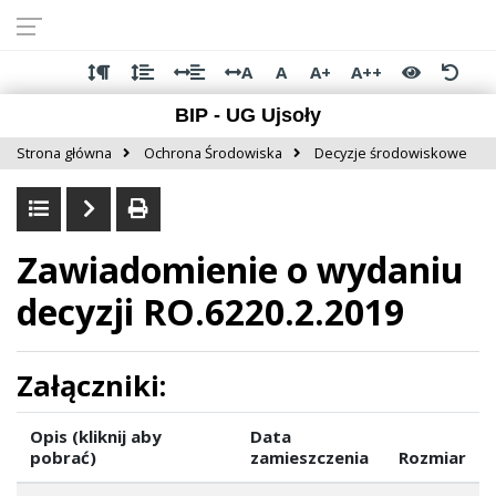
Przejdź do
Przejdź
Przejdź
Przejdź
deklaracji
do
do
do
dostępności
głównej
menu
stopki
A
A
A+
A++
treści
BIP - UG Ujsoły
Strona główna
Ochrona Środowiska
Decyzje środowiskowe
Zawiadomienie o wydaniu
decyzji RO.6220.2.2019
Załączniki:
Opis (kliknij aby
Data
pobrać)
zamieszczenia
Rozmiar