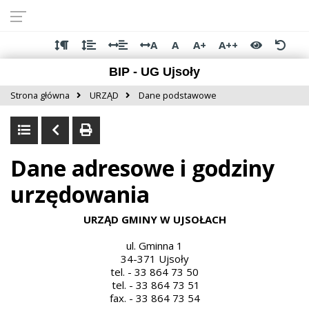
Przejdź do
Przejdź
Przejdź
Przejdź
deklaracji
do
do
do
dostępności
głównej
menu
stopki
A
A
A+
A++
treści
BIP - UG Ujsoły
Strona główna
URZĄD
Dane podstawowe
Dane adresowe i godziny
urzędowania
URZĄD GMINY W UJSOŁACH
ul. Gminna 1
34-371 Ujsoły
tel. - 33 864 73 50
tel. - 33 864 73 51
fax. - 33 864 73 54