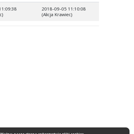
11:09:38
2018-09-05 11:10:08
c)
(Alicja Krawiec)
Ważne: nasze strona wykorzystuje pliki cookies.