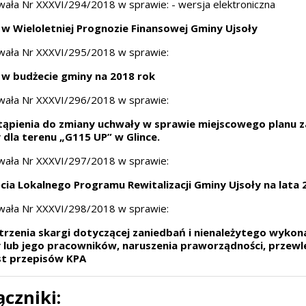
wała Nr XXXVI/294/2018 w sprawie: - wersja elektroniczna
 w Wieloletniej Prognozie Finansowej Gminy Ujsoły
wała Nr XXXVI/295/2018 w sprawie:
 w budżecie gminy na 2018 rok
wała Nr XXXVI/296/2018 w sprawie:
tąpienia do zmiany uchwały w sprawie miejscowego planu
 dla terenu „G115 UP” w Glince.
wała Nr XXXVI/297/2018 w sprawie:
ęcia Lokalnego Programu Rewitalizacji Gminy Ujsoły na lata
wała Nr XXXVI/298/2018 w sprawie:
trzenia skargi dotyczącej zaniedbań i nienależytego wyko
y lub jego pracowników, naruszenia praworządności, przewl
t przepisów KPA
ączniki: