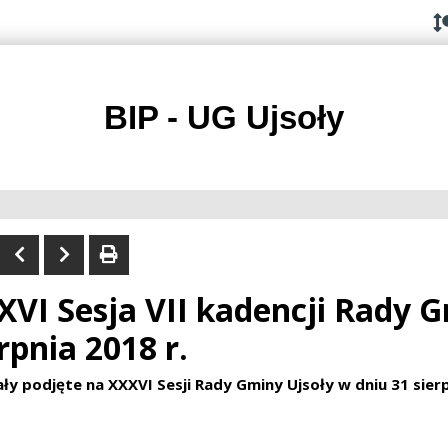
Przejdź do
Przejdź
Przejdź
Przejdź
deklaracji
do
do
do
dostępności
głównej
menu
stopki
treści
BIP - UG Ujsoły
XVI Sesja VII kadencji Rady G
rpnia 2018 r.
ły podjęte na XXXVI Sesji Rady Gminy Ujsoły w dniu 31 sierp