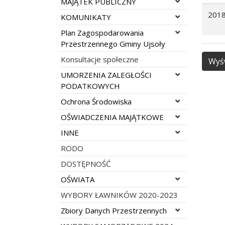
Rozwiń menu
MAJĄTEK PUBLICZNY
2018
Rozwiń menu
KOMUNIKATY
Rozwiń menu
Plan Zagospodarowania
Przestrzennego Gminy Ujsoły
Konsultacje społeczne
Wyśw
Rozwiń menu
UMORZENIA ZALEGŁOŚCI
PODATKOWYCH
Rozwiń menu
Ochrona Środowiska
Rozwiń menu
OŚWIADCZENIA MAJĄTKOWE
Rozwiń menu
INNE
RODO
DOSTĘPNOŚĆ
Rozwiń menu
OŚWIATA
WYBORY ŁAWNIKÓW 2020-2023
Rozwiń menu
Zbiory Danych Przestrzennych