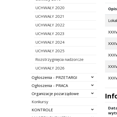
UCHWAŁY 2020
Opis
UCHWAŁY 2021
Loka
UCHWAŁY 2022
XXXV
UCHWAŁY 2023
UCHWAŁY 2024
XXXV
UCHWAŁY 2025
XXXV
Rozstrzygnięcia nadzorcze
XXXV
UCHWAŁY 2026
Rozwiń menu
Ogłoszenia - PRZETARGI
XXXV
Rozwiń menu
Ogłoszenia - PRACA
Rozwiń menu
Organizacje pozarządowe
Inf
Konkursy
Dat
Rozwiń menu
KONTROLE
wyt