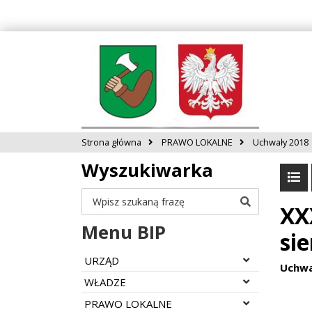
Strona główna
PRAWO LOKALNE
Uchwały 2018
Wyszukiwarka
Szukaj
XX
Menu BIP
sie
Rozwiń menu
URZĄD
Uchwa
Rozwiń menu
WŁADZE
Rozwiń menu
PRAWO LOKALNE